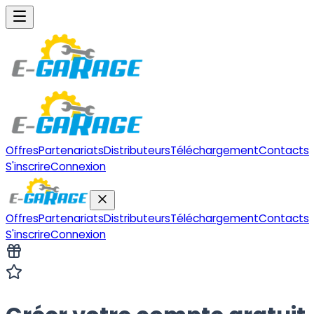
Offres
Partenariats
Distributeurs
Téléchargement
Contacts
S'inscrire
Connexion
Offres
Partenariats
Distributeurs
Téléchargement
Contacts
S'inscrire
Connexion